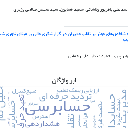
مد علی باقرپور ولاشانی، سعید همایون، سید محسن صالحی وزیری
و شاخص‌های موثر بر تقلب مدیران در گزارشگری مالی بر مبنای تئوری 
یب
رویز پیری، حمزه دیدار، علی رحمانی
ابر واژگان
تحلی
ارزیابی ریسک تقلب
منبع‌کنترل
تردید حرفه ای
حسابرسی
ریت سود
برنامه درسی
حسابداری
تعهد حرفه‌ای
شرم
هیئت مدیره
استراتژی
حسابرس
حاکمیت شرکتی
استرس
فراتحلیل
تقلب
سبک تفکر
متدین بودن
هشداردهی
اثر همتا