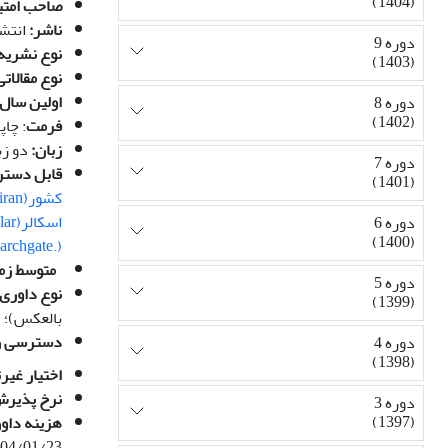
(1404)
صاحب امتی
ناشر:
انتش
دوره 9
نوع نشریه
(1403)
نوع مقالات
اولین سال 
دوره 8
(1402)
فرمت
: چاپی و الکتر
زبان:
دو زب
دوره 7
قابل دستر
(1401)
کشور(magiran)،
اسکالر(google scholar)
دوره 6
(1400)
(.researchgate)
متوسط زما
دوره 5
نوع داوری
(1399)
بالعکس)؛
دسترسی رای
دوره 4
(1398)
اختیار غیر
نرخ پذیرش
دوره 3
(1397)
هزینه داور