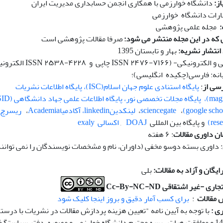
از:
دانشگاه خوارزمی با همکاری انجمن حسابداری مدیریت ایران
ارات دانشگاه خوارزمی
:
مجله علمی پژوهشی
ی که در این مجله منتشر می شود:
صرفا مقالات پژوهشی است
انتشار نشریه:
بهار و تابستان 1395
ونیکی- (ISSN ۲۴۷۶-۷۱۶۶ چاپی و ISSN ۲۵۳۸-۴۲۲۸ الکترونیکی)
انه: فارسی(چکیده انگلیسی)؛
سی از
:
پایگاه استنادی علوم جهان اسلام(ISC)،
پ
ایگاه اطلاعات نشریات
پایگاه مجلات تخصصی نور،
پایگاه اطلاعات علمی جهاد دانشگاهی (SID)
،
sciencegate
،
لینکدینlinkedin
،
آکادمیا
Academia
،
ریسرچ 
و پایگاه بین المللی
DOAJ
,
اکسالی exaly
ن داوری مقالات
: ۶ هفته
: داوری بسته دوسو مخفی (داوران، نام و مشخصات نویسندگان را نمی توانند
گان و آزاد به مقالات:
بلی
تجاری -غیر اشتقاقی
Cc-By-NC-ND
 مقالات
:
برای کسب آمار دقیق و بروز اینجا کلیک شود
ی :
با توجه به آیین نامه "تعیین هزینه پردازش مقالات در نشریات با درست
1404/01/23 و موافقت هیات ریسه محترم دانشگاه خوارزمی و مصوبه دفتر سیاستگذ