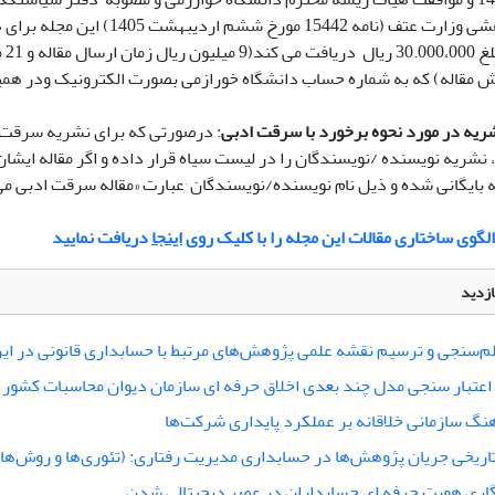
ریزی پژوهشی وزارت عتف (نامه 15442 مورخ ششم ا
مقالات
 مقاله) که به شماره حساب دانشگاه خورازمی بصورت الکترونیک ودر همین
یه در مورد نحوه برخورد با سرقت ادبی
: درصورتی که برای نشریه سرقت 
نشریه نویسنده /نویسندگان را در لیست سیاه قرار داده و اگر مقاله ایشا
باشد، مقاله بایگانی شده و ذیل نام نویسنده/نویسندگان ٬عبارت «م
الگوی ساختاری مقالات این مجله را با کلیک روی
اینجا
دریافت نمایید
ازدید
م‌سنجی و ترسیم نقشه علمی پژوهش‌های مرتبط با حسابداری قانونی در ایر
اعتبار سنجی مدل چند بعدی اخلاق حرفه ای سازمان دیوان محاسبات کشور
هنگ سازمانی خلاقانه بر عملکرد پایداری شرکت‌ها
تاریخی جریان پژوهش‌ها در حسابداری مدیریت رفتاری: (تئوری‌ها و روش‌
اری هویت حرفه ای حسابداران در عصر دیجیتالی شدن