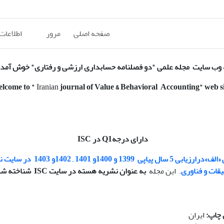
صفحه اصلی
مرور
اطلاعات
وب سایت مجله علمی "دو فصلنامه حسابداری ارزشی و رفتاری" خوش آمد
elcome to
"
Iranian
journal of Value & Behavioral Accounting
" web s
دارای درجهQ1 در ISC
«الف»
درارزیابی 5 سال پیاپی
1399 و 1400و 1401 , 1402و 1403
در سایت ن
یقات و فناوری
. این مجله
به عنوان نشریه هسته در سایت ISC شناخته شده است
 چاپ:
ایران