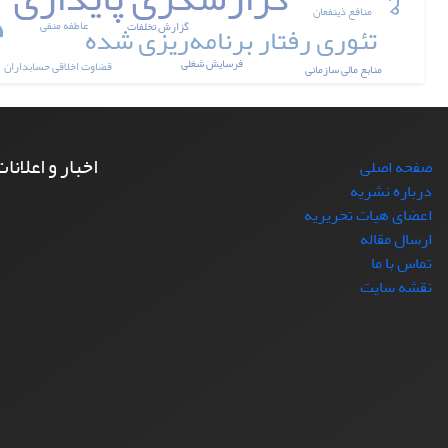
منافع ذینفعان
تئوری رفتار برنامه‌ریزی شده
عاطفه منفی
گزارش تخلفات
فرسایش شغلی
قضاوت اخلاقی حسابداران
منابع مالی سازمانی
اخبار و اعلانا
صفحه اصلی
درباره نشریه
اعضای هیات تحریریه
ارسال مقاله
تماس با ما
نقشه سایت