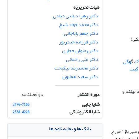
هیات تحریریه
دکتر زهرا دیانتی دیلمی
دکترمحمد جواد شیخ
دکتر جعفرباباجانی
دکتر فرزانه حیدرپور
دکتر رضوان حجازی
دکتر علی رحمانی
، گ
وگل
دکتر محمدرضا نیکبخت
گیت
دکتر سعید همایون
 بینند و
دوره انتشار
دو فصلنامه
شاپا چاپی
2476-7166
شاپا الکترونیکی
2538-4228
بانک ها و نمایه نامه ها
رسی باز" مورخ
اری و برنامه