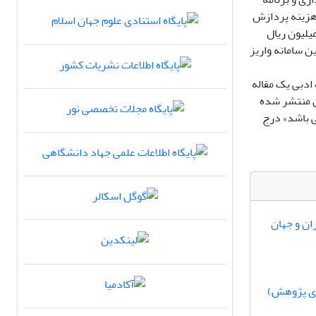
ردیبهشت 1405) این مجله برای هزینه پردازش
، مبلغ 30.000،000 ریال دریافت می کند(9 میلیون ریال زمان ارسال مقاله و 21 میلیون ریال
 سامانه واریز
ادبی یک مقاله
ن منتشر شده
قاله سرقت ادبی می باشد» درج
ان و جهان
های پژوهش)