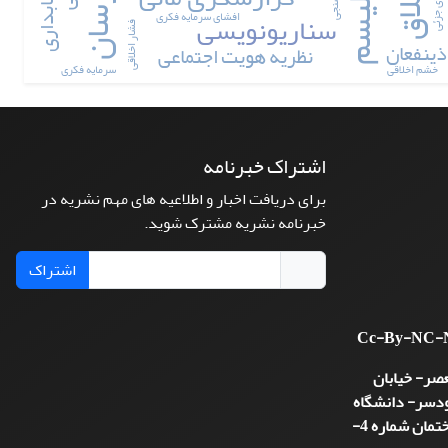
اخلاق
خطای جزئی
سناریونویسی
افشای سرمایه فکری
فشار اخلاقی
ذینفعان
نظریه هویت اجتماعی
خشم اخلاقی
سرمایه فکری
اشتراک خبرنامه
برای دریافت اخبار و اطلاعیه های مهم نشریه در
خبرنامه نشریه مشترک شوید.
اشتراک
Cc-By-NC-
عصر- خیابان
رودسر- دانشگاه
خوارزمی- دانشکده علوم مالی- ساختمان شماره 4-