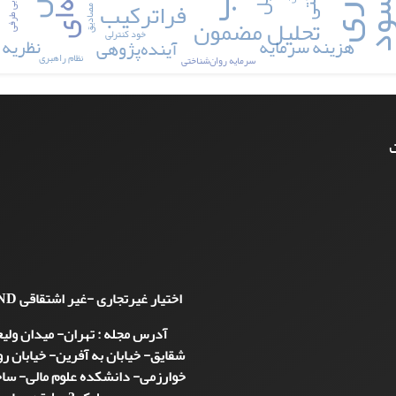
فراترکیب
بی طرفی
مصادیق
تحلیل مضمون
خود کنترلی
هزینه سرمایه
نظریه 
آینده‌پژوهی
نظام راهبری
سرمایه روان‌شناختی
ت
اختیار غیرتجاری -غیر اشتقاقی
ND
آدرس مجله : تهران- میدان ولی
شقایق- خیابان به آفرین- خیابان 