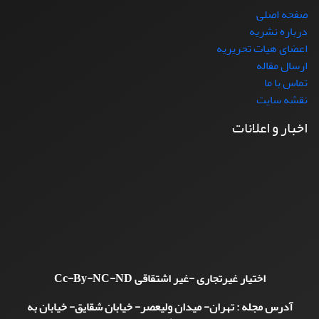
صفحه اصلی
درباره نشریه
اعضای هیات تحریریه
ارسال مقاله
تماس با ما
نقشه سایت
اخبار و اعلانات
اختیار غیرتجاری -غیر اشتقاقی
Cc-By-NC-ND
آدرس مجله : تهران- میدان ولیعصر- خیابان شقایق- خیابان به