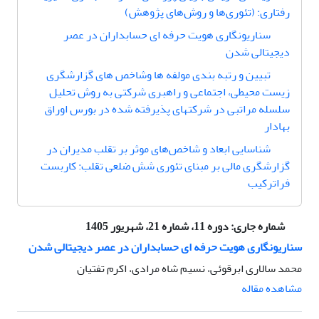
رفتاری: (تئوری‌ها و روش‌های پژوهش)
سناریونگاری هویت حرفه ای حسابداران در عصر
دیجیتالی شدن
تبیین و رتبه بندی مولفه ها وشاخص های گزارشگری
زیست محیطی، اجتماعی و راهبری شرکتی به روش تحلیل
سلسله مراتبی در شرکتهای پذیرفته شده در بورس اوراق
بهادار
شناسایی ابعاد و شاخص‌های موثر بر تقلب مدیران در
گزارشگری مالی بر مبنای تئوری شش ضلعی تقلب: کاربست
فراترکیب
شماره جاری:
دوره 11، شماره 21، شهریور 1405
سناریونگاری هویت حرفه ای حسابداران در عصر دیجیتالی شدن
محمد سالاری ابرقوئی، نسیم شاه مرادی، اکرم تفتیان
مشاهده مقاله