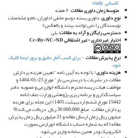
,
اکسالی exaly
متوسط زمان داوری مقالات
: ۶ هفته
نوع داوری
: داوری بسته دوسو مخفی (داوران، نام و مشخصات
نویسندگان را نمی توانند بینند و بالعکس)؛
دسترسی رایگان و آزاد به مقالات:
بلی
اختیار غیرتجاری -غیر اشتقاقی
Cc-By-NC-ND
نرخ پذیرش مقالات
:
برای کسب آمار دقیق و بروز اینجا کلیک
شود
هزینه داوری :
با توجه به آیین نامه "تعیین هزینه پردازش
مقالات در نشریات با درسترسی باز" مورخ 1404/01/23 و
موافقت هیات ریسه محترم دانشگاه خوارزمی و مصوبه دفتر
سیاستگذاری و برنامه ریزی پژوهشی وزارت عتف (نامه
15442 مورخ ششم اردیبهشت 1405) این مجله برای هزینه
پردازش مقالات، مبلغ 30.000،000 ریال دریافت می کند(9
میلیون ریال زمان ارسال مقاله و 21 میلیون ریال زمان پذیرش
مقاله) که به شماره حساب دانشگاه خورازمی بصورت
الکترونیک ودر همین سامانه واریز می شود.