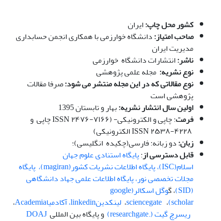
کشور محل چاپ:
ایران
صاحب امتیاز:
دانشگاه خوارزمی با همکاری انجمن حسابداری
مدیریت ایران
ناشر:
انتشارات دانشگاه خوارزمی
نوع نشریه:
مجله علمی پژوهشی
نوع مقالاتی که در این مجله منتشر می شود:
صرفا مقالات
پژوهشی است
اولین سال انتشار نشریه:
بهار و تابستان 1395
فرمت
: چاپی و الکترونیکی- (ISSN ۲۴۷۶-۷۱۶۶ چاپی و
ISSN ۲۵۳۸-۴۲۲۸ الکترونیکی)
زبان:
دو زبانه: فارسی(چکیده انگلیسی)؛
قابل دسترسی از
:
پایگاه استنادی علوم جهان
اسلام(ISC)،
پ
ایگاه اطلاعات نشریات کشور(magiran)،
پایگاه
مجلات تخصصی نور،
پایگاه اطلاعات علمی جهاد دانشگاهی
(SID)
، گ
وگل اسکالر(google
scholar)
،
sciencegate
،
لینکدینlinkedin
،
آکادمیا
Academia
،
ریسرچ گیت (.researchgate)
و پایگاه بین المللی
DOAJ