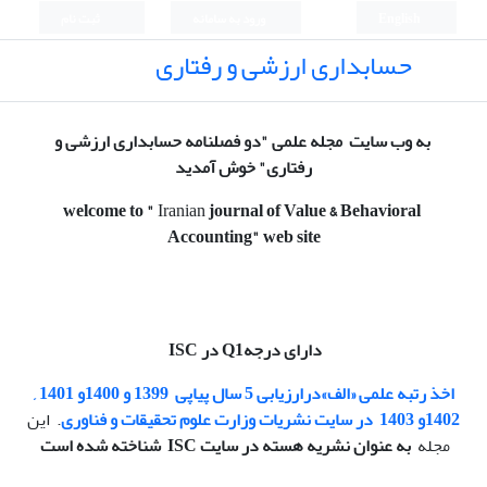
English
ورود به سامانه
ثبت نام
حسابداری ارزشی و رفتاری
به وب سایت مجله علمی "دو فصلنامه حسابداری ارزشی و
رفتاری" خوش آمدید
welcome to
"
Iranian
journal of Value & Behavioral
Accounting
" web site
دارای درجهQ1 در ISC
اخذ رتبه
علمی «الف»
درارزیابی 5 سال پیاپی
1399 و 1400و 1401 ,
1402و 1403
در سایت نشریات وزارت علوم تحقیقات و فناوری
. این
مجله
به عنوان نشریه هسته در سایت ISC شناخته شده است