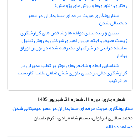
رفتاری: (تئوری‌ها و روش‌های پژوهش)
سناریونگاری هویت حرفه ای حسابداران در عصر
دیجیتالی شدن
تبیین و رتبه بندی مولفه ها وشاخص های گزارشگری
زیست محیطی، اجتماعی و راهبری شرکتی به روش تحلیل
سلسله مراتبی در شرکتهای پذیرفته شده در بورس اوراق
بهادار
شناسایی ابعاد و شاخص‌های موثر بر تقلب مدیران در
گزارشگری مالی بر مبنای تئوری شش ضلعی تقلب: کاربست
فراترکیب
شماره جاری:
دوره 11، شماره 21، شهریور 1405
سناریونگاری هویت حرفه ای حسابداران در عصر دیجیتالی شدن
محمد سالاری ابرقوئی، نسیم شاه مرادی، اکرم تفتیان
مشاهده مقاله