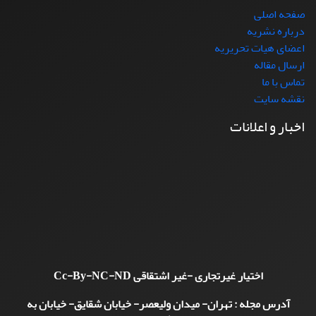
صفحه اصلی
درباره نشریه
اعضای هیات تحریریه
ارسال مقاله
تماس با ما
نقشه سایت
اخبار و اعلانات
اختیار غیرتجاری -غیر اشتقاقی
Cc-By-NC-ND
آدرس مجله : تهران- میدان ولیعصر- خیابان شقایق- خیابان به