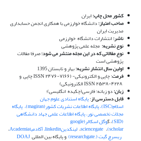
کشور محل چاپ:
ایران
صاحب امتیاز:
دانشگاه خوارزمی با همکاری انجمن حسابداری
مدیریت ایران
ناشر:
انتشارات دانشگاه خوارزمی
نوع نشریه:
مجله علمی پژوهشی
نوع مقالاتی که در این مجله منتشر می شود:
صرفا مقالات
پژوهشی است
اولین سال انتشار نشریه:
بهار و تابستان 1395
فرمت
: چاپی و الکترونیکی- (ISSN ۲۴۷۶-۷۱۶۶ چاپی و
ISSN ۲۵۳۸-۴۲۲۸ الکترونیکی)
زبان:
دو زبانه: فارسی(چکیده انگلیسی)؛
قابل دسترسی از
:
پایگاه استنادی علوم جهان
اسلام(ISC)،
پ
ایگاه اطلاعات نشریات کشور(magiran)،
پایگاه
مجلات تخصصی نور،
پایگاه اطلاعات علمی جهاد دانشگاهی
(SID)
، گ
وگل اسکالر(google
scholar)
،
sciencegate
،
لینکدینlinkedin
،
آکادمیا
Academia
،
ریسرچ گیت (.researchgate)
و پایگاه بین المللی
DOAJ