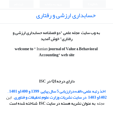
English
ورود به سامانه
ثبت نام
حسابداری ارزشی و رفتاری
به وب سایت مجله علمی "دو فصلنامه حسابداری ارزشی و
رفتاری" خوش آمدید
welcome to
"
Iranian
journal of Value & Behavioral
Accounting
" web site
دارای درجهQ1 در ISC
اخذ رتبه
علمی «الف»
درارزیابی 5 سال پیاپی
1399 و 1400و 1401 ,
1402و 1403
در سایت نشریات وزارت علوم تحقیقات و فناوری
. این
مجله
به عنوان نشریه هسته در سایت ISC شناخته شده است