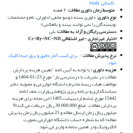
,
اکسالی exaly
متوسط زمان داوری مقالات
: ۶ هفته
نوع داوری
: داوری بسته دوسو مخفی (داوران، نام و مشخصات
نویسندگان را نمی توانند بینند و بالعکس)؛
دسترسی رایگان و آزاد به مقالات:
بلی
اختیار غیرتجاری -غیر اشتقاقی
Cc-By-NC-ND
نرخ پذیرش مقالات
:
برای کسب آمار دقیق و بروز اینجا کلیک
شود
هزینه داوری :
با توجه به آیین نامه "تعیین هزینه پردازش
مقالات در نشریات با درسترسی باز" مورخ 1404/01/23 و
موافقت هیات ریسه محترم دانشگاه خوارزمی و مصوبه دفتر
سیاستگذاری و برنامه ریزی پژوهشی وزارت عتف (نامه
15442 مورخ ششم اردیبهشت 1405) این مجله برای هزینه
پردازش مقالات، مبلغ 30.000،000 ریال دریافت می کند(9
میلیون ریال زمان ارسال مقاله و 21 میلیون ریال زمان پذیرش
مقاله) که به شماره حساب دانشگاه خورازمی بصورت
الکترونیک ودر همین سامانه واریز می شود.