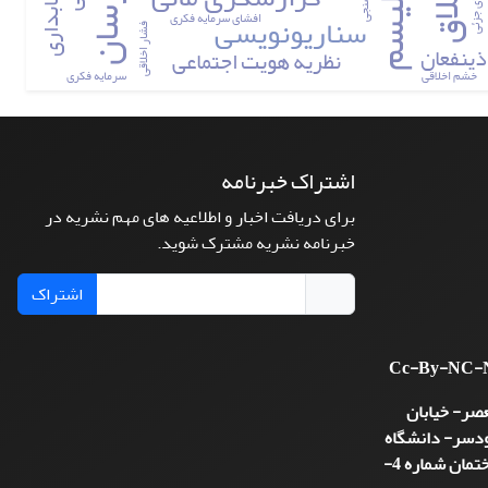
اخلاق
خطای جزئی
سناریونویسی
افشای سرمایه فکری
فشار اخلاقی
ذینفعان
نظریه هویت اجتماعی
خشم اخلاقی
سرمایه فکری
اشتراک خبرنامه
برای دریافت اخبار و اطلاعیه های مهم نشریه در
خبرنامه نشریه مشترک شوید.
اشتراک
Cc-By-NC-
عصر- خیابان
رودسر- دانشگاه
خوارزمی- دانشکده علوم مالی- ساختمان شماره 4-