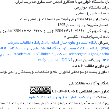
از:
دانشگاه خوارزمی با همکاری انجمن حسابداری مدیریت ایران
ارات دانشگاه خوارزمی
:
مجله علمی پژوهشی
ی که در این مجله منتشر می شود:
صرفا مقالات پژوهشی است
انتشار نشریه:
بهار و تابستان 1395
ونیکی- (ISSN ۲۴۷۶-۷۱۶۶ چاپی و ISSN ۲۵۳۸-۴۲۲۸ الکترونیکی)
انه: فارسی(چکیده انگلیسی)؛
سی از
:
پایگاه استنادی علوم جهان اسلام(ISC)،
پ
ایگاه اطلاعات نشریات
پایگاه مجلات تخصصی نور،
پایگاه اطلاعات علمی جهاد دانشگاهی (SID)
،
sciencegate
،
لینکدینlinkedin
،
آکادمیا
Academia
،
ریسرچ 
و پایگاه بین المللی
DOAJ
,
اکسالی exaly
ن داوری مقالات
: ۶ هفته
: داوری بسته دوسو مخفی (داوران، نام و مشخصات نویسندگان را نمی توانند
گان و آزاد به مقالات:
بلی
تجاری -غیر اشتقاقی
Cc-By-NC-ND
 مقالات
:
برای کسب آمار دقیق و بروز اینجا کلیک شود
ی :
با توجه به آیین نامه "تعیین هزینه پردازش مقالات در نشریات با درست
1404/01/23 و موافقت هیات ریسه محترم دانشگاه خوارزمی و مصوبه دفتر سیاستگذ