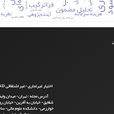
فراترکیب
بی طرفی
مصادیق
تحلیل مضمون
خود کنترلی
هزینه سرمایه
نظریه 
آینده‌پژوهی
نظام راهبری
سرمایه روان‌شناختی
ت
اختیار غیرتجاری -غیر اشتقاقی
ND
آدرس مجله : تهران- میدان ولی
شقایق- خیابان به آفرین- خیابان 