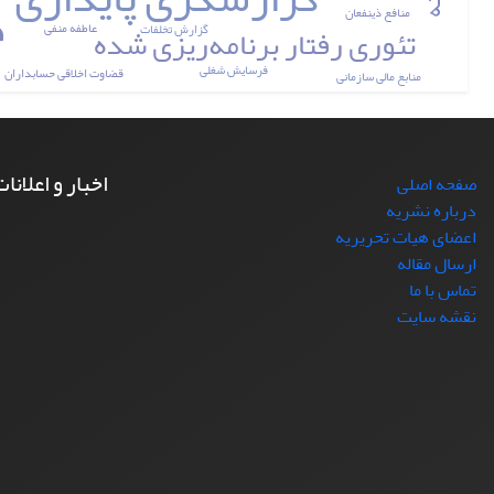
منافع ذینفعان
تئوری رفتار برنامه‌ریزی شده
عاطفه منفی
گزارش تخلفات
فرسایش شغلی
قضاوت اخلاقی حسابداران
منابع مالی سازمانی
اخبار و اعلانا
صفحه اصلی
درباره نشریه
اعضای هیات تحریریه
ارسال مقاله
تماس با ما
نقشه سایت