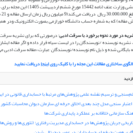
ریزی پژوهشی وزارت عتف (نامه 15442 مورخ ششم ا
مقالات
 مقاله) که به شماره حساب دانشگاه خورازمی بصورت الکترونیک ودر همین
یه در مورد نحوه برخورد با سرقت ادبی
: درصورتی که برای نشریه سرقت 
نشریه نویسنده /نویسندگان را در لیست سیاه قرار داده و اگر مقاله ایشا
باشد، مقاله بایگانی شده و ذیل نام نویسنده/نویسندگان ٬عبارت «م
الگوی ساختاری مقالات این مجله را با کلیک روی
اینجا
دریافت نمایید
ازدید
م‌سنجی و ترسیم نقشه علمی پژوهش‌های مرتبط با حسابداری قانونی در ایر
اعتبار سنجی مدل چند بعدی اخلاق حرفه ای سازمان دیوان محاسبات کشور
هنگ سازمانی خلاقانه بر عملکرد پایداری شرکت‌ها
تاریخی جریان پژوهش‌ها در حسابداری مدیریت رفتاری: (تئوری‌ها و روش‌
اری هویت حرفه ای حسابداران در عصر دیجیتالی شدن