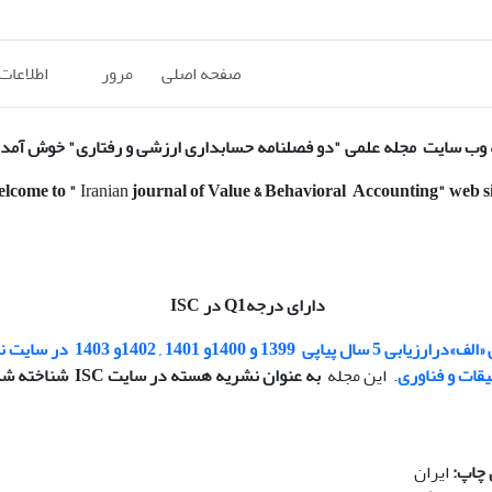
صفحه اصلی
مرور
اطلاعات
وب سایت مجله علمی "دو فصلنامه حسابداری ارزشی و رفتاری" خوش آمد
elcome to
"
Iranian
journal of Value & Behavioral Accounting
" web s
دارای درجهQ1 در ISC
«الف»
درارزیابی 5 سال پیاپی
1399 و 1400و 1401 , 1402و 1403
در سایت ن
یقات و فناوری
. این مجله
به عنوان نشریه هسته در سایت ISC شناخته شده است
 چاپ:
ایران