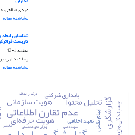
گذاران
مهدی صالحی، مح
مشاهده مقاله
شناسایی ابعاد 
کاربست فراترک
صفحه
1-43
زیبا عبدالهی، پ
مشاهده مقاله
پایداری شرکتی
درک از انصاف
هویت سازمانی
مدی
تحلیل محتوا
گزارشگری
چسبندگی هزینه
عدم تقارن اطلاعاتی
ابهام نقش
هویت حرفه‌ای
تعهد اخلاقی
متاسنتز
سویه ذهنی
ویژگی های شخصیتی
گزارشگری پایداری