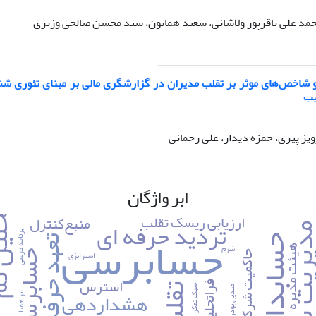
مد علی باقرپور ولاشانی، سعید همایون، سید محسن صالحی وزیری
و شاخص‌های موثر بر تقلب مدیران در گزارشگری مالی بر مبنای تئوری 
یب
رویز پیری، حمزه دیدار، علی رحمانی
ابر واژگان
تحلی
ارزیابی ریسک تقلب
منبع‌کنترل
تردید حرفه ای
حسابرسی
ریت سود
برنامه درسی
حسابداری
تعهد حرفه‌ای
شرم
هیئت مدیره
استراتژی
حسابرس
حاکمیت شرکتی
استرس
فراتحلیل
تقلب
سبک تفکر
متدین بودن
هشداردهی
اثر همتا