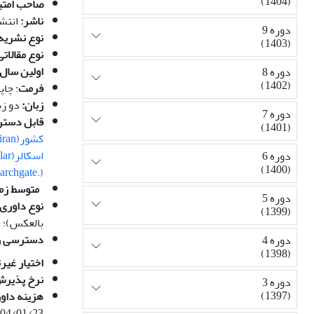
(1404)
صاحب امتی
ناشر:
انتش
دوره 9
نوع نشریه
(1403)
نوع مقالات
اولین سال 
دوره 8
(1402)
فرمت
: چاپی و الکتر
زبان:
دو زب
دوره 7
قابل دستر
(1401)
کشور(magiran)،
اسکالر(google scholar)
دوره 6
(1400)
(.researchgate)
متوسط زما
دوره 5
نوع داوری
(1399)
بالعکس)؛
دسترسی رای
دوره 4
(1398)
اختیار غیر
نرخ پذیرش
دوره 3
(1397)
هزینه داور