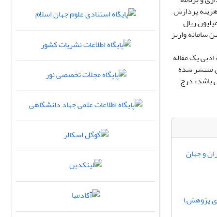
ردیبهشت 1405) این مجله برای هزینه پردازش
، مبلغ 30.000،000 ریال دریافت می کند(9 میلیون ریال زمان ارسال مقاله و 21 میلیون ریال
 سامانه واریز
ادبی یک مقاله
ن منتشر شده
قاله سرقت ادبی می باشد» درج
ان و جهان
های پژوهش)