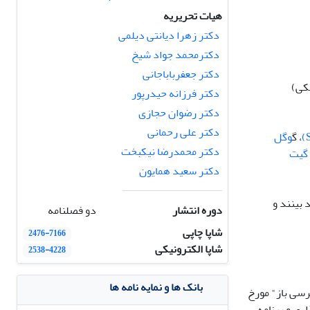
هیات تحریریه
دکتر زهرا دیانتی دیلمی
دکترمحمد جواد شیخ
دکتر جعفرباباجانی
دکتر فرزانه حیدرپور
دکتر رضوان حجازی
دکتر علی رحمانی
، گ
وگل
دکتر محمدرضا نیکبخت
گیت
دکتر سعید همایون
 بینند و
دوره انتشار
دو فصلنامه
شاپا چاپی
2476-7166
شاپا الکترونیکی
2538-4228
بانک ها و نمایه نامه ها
رسی باز" مورخ
اری و برنامه