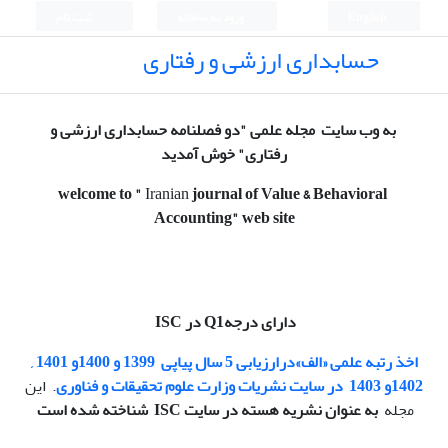
English
ورود به سامانه
ثبت نام
حسابداری ارزشی و رفتاری
به وب سایت مجله علمی "دو فصلنامه حسابداری ارزشی و
رفتاری" خوش آمدید
welcome to
"
Iranian
journal of Value & Behavioral
Accounting
" web site
دارای درجهQ1 در ISC
اخذ رتبه
علمی «الف»
درارزیابی 5 سال پیاپی
1399 و 1400و 1401 ,
1402و 1403
در سایت نشریات وزارت علوم تحقیقات و فناوری
. این
مجله
به عنوان نشریه هسته در سایت ISC شناخته شده است