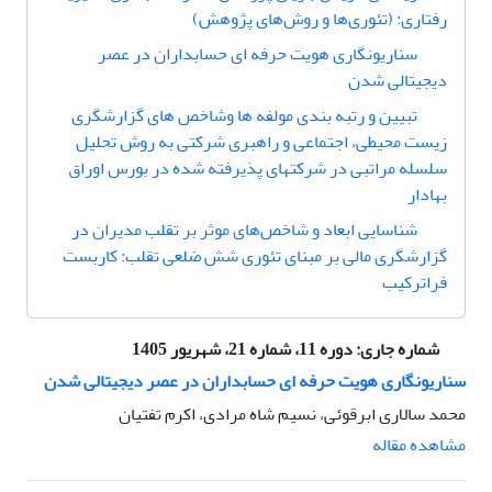
رفتاری: (تئوری‌ها و روش‌های پژوهش)
سناریونگاری هویت حرفه ای حسابداران در عصر
دیجیتالی شدن
تبیین و رتبه بندی مولفه ها وشاخص های گزارشگری
زیست محیطی، اجتماعی و راهبری شرکتی به روش تحلیل
سلسله مراتبی در شرکتهای پذیرفته شده در بورس اوراق
بهادار
شناسایی ابعاد و شاخص‌های موثر بر تقلب مدیران در
گزارشگری مالی بر مبنای تئوری شش ضلعی تقلب: کاربست
فراترکیب
شماره جاری:
دوره 11، شماره 21، شهریور 1405
سناریونگاری هویت حرفه ای حسابداران در عصر دیجیتالی شدن
محمد سالاری ابرقوئی، نسیم شاه مرادی، اکرم تفتیان
مشاهده مقاله