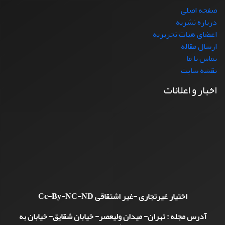
صفحه اصلی
درباره نشریه
اعضای هیات تحریریه
ارسال مقاله
تماس با ما
نقشه سایت
اخبار و اعلانات
اختیار غیرتجاری -غیر اشتقاقی
Cc-By-NC-ND
آدرس مجله : تهران- میدان ولیعصر- خیابان شقایق- خیابان به