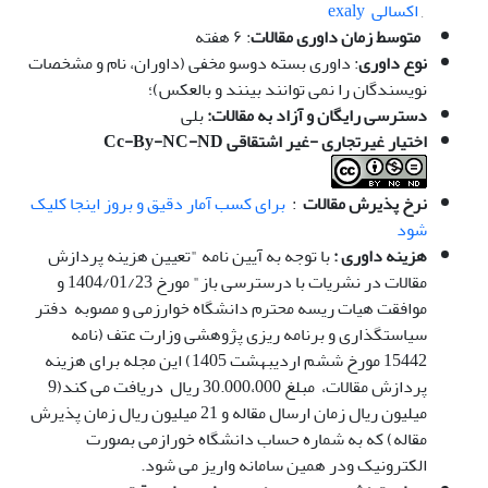
,
اکسالی exaly
متوسط زمان داوری مقالات
: ۶ هفته
نوع داوری
: داوری بسته دوسو مخفی (داوران، نام و مشخصات
نویسندگان را نمی توانند بینند و بالعکس)؛
دسترسی رایگان و آزاد به مقالات:
بلی
اختیار غیرتجاری -غیر اشتقاقی
Cc-By-NC-ND
نرخ پذیرش مقالات
:
برای کسب آمار دقیق و بروز اینجا کلیک
شود
هزینه داوری :
با توجه به آیین نامه "تعیین هزینه پردازش
مقالات در نشریات با درسترسی باز" مورخ 1404/01/23 و
موافقت هیات ریسه محترم دانشگاه خوارزمی و مصوبه دفتر
سیاستگذاری و برنامه ریزی پژوهشی وزارت عتف (نامه
15442 مورخ ششم اردیبهشت 1405) این مجله برای هزینه
پردازش مقالات، مبلغ 30.000،000 ریال دریافت می کند(9
میلیون ریال زمان ارسال مقاله و 21 میلیون ریال زمان پذیرش
مقاله) که به شماره حساب دانشگاه خورازمی بصورت
الکترونیک ودر همین سامانه واریز می شود.