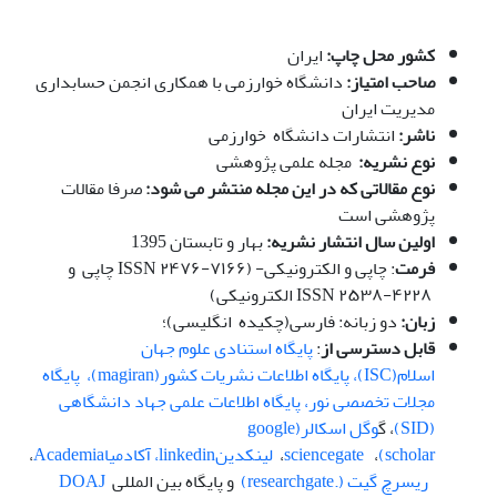
کشور محل چاپ:
ایران
صاحب امتیاز:
دانشگاه خوارزمی با همکاری انجمن حسابداری
مدیریت ایران
ناشر:
انتشارات دانشگاه خوارزمی
نوع نشریه:
مجله علمی پژوهشی
نوع مقالاتی که در این مجله منتشر می شود:
صرفا مقالات
پژوهشی است
اولین سال انتشار نشریه:
بهار و تابستان 1395
فرمت
: چاپی و الکترونیکی- (ISSN ۲۴۷۶-۷۱۶۶ چاپی و
ISSN ۲۵۳۸-۴۲۲۸ الکترونیکی)
زبان:
دو زبانه: فارسی(چکیده انگلیسی)؛
قابل دسترسی از
:
پایگاه استنادی علوم جهان
اسلام(ISC)،
پ
ایگاه اطلاعات نشریات کشور(magiran)،
پایگاه
مجلات تخصصی نور،
پایگاه اطلاعات علمی جهاد دانشگاهی
(SID)
، گ
وگل اسکالر(google
scholar)
،
sciencegate
،
لینکدینlinkedin
،
آکادمیا
Academia
،
ریسرچ گیت (.researchgate)
و پایگاه بین المللی
DOAJ