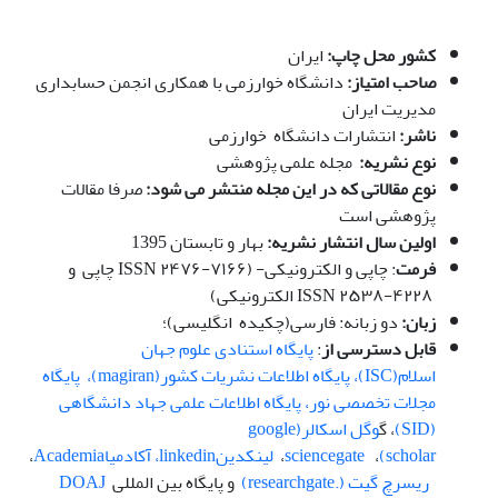
کشور محل چاپ:
ایران
صاحب امتیاز:
دانشگاه خوارزمی با همکاری انجمن حسابداری
مدیریت ایران
ناشر:
انتشارات دانشگاه خوارزمی
نوع نشریه:
مجله علمی پژوهشی
نوع مقالاتی که در این مجله منتشر می شود:
صرفا مقالات
پژوهشی است
اولین سال انتشار نشریه:
بهار و تابستان 1395
فرمت
: چاپی و الکترونیکی- (ISSN ۲۴۷۶-۷۱۶۶ چاپی و
ISSN ۲۵۳۸-۴۲۲۸ الکترونیکی)
زبان:
دو زبانه: فارسی(چکیده انگلیسی)؛
قابل دسترسی از
:
پایگاه استنادی علوم جهان
اسلام(ISC)،
پ
ایگاه اطلاعات نشریات کشور(magiran)،
پایگاه
مجلات تخصصی نور،
پایگاه اطلاعات علمی جهاد دانشگاهی
(SID)
، گ
وگل اسکالر(google
scholar)
،
sciencegate
،
لینکدینlinkedin
،
آکادمیا
Academia
،
ریسرچ گیت (.researchgate)
و پایگاه بین المللی
DOAJ