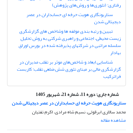
رفتاری: (تئوری‌ها و روش‌های پژوهش)
سناریونگاری هویت حرفه ای حسابداران در عصر
دیجیتالی شدن
تبیین و رتبه بندی مولفه ها وشاخص های گزارشگری
زیست محیطی، اجتماعی و راهبری شرکتی به روش تحلیل
سلسله مراتبی در شرکتهای پذیرفته شده در بورس اوراق
بهادار
شناسایی ابعاد و شاخص‌های موثر بر تقلب مدیران در
گزارشگری مالی بر مبنای تئوری شش ضلعی تقلب: کاربست
فراترکیب
شماره جاری:
دوره 11، شماره 21، شهریور 1405
سناریونگاری هویت حرفه ای حسابداران در عصر دیجیتالی شدن
محمد سالاری ابرقوئی، نسیم شاه مرادی، اکرم تفتیان
مشاهده مقاله