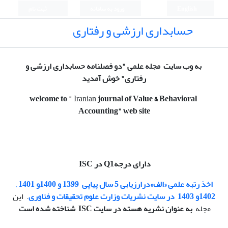
English
ورود به سامانه
ثبت نام
حسابداری ارزشی و رفتاری
به وب سایت مجله علمی "دو فصلنامه حسابداری ارزشی و
رفتاری" خوش آمدید
welcome to
"
Iranian
journal of Value & Behavioral
Accounting
" web site
دارای درجهQ1 در ISC
اخذ رتبه
علمی «الف»
درارزیابی 5 سال پیاپی
1399 و 1400و 1401 ,
1402و 1403
در سایت نشریات وزارت علوم تحقیقات و فناوری
. این
مجله
به عنوان نشریه هسته در سایت ISC شناخته شده است