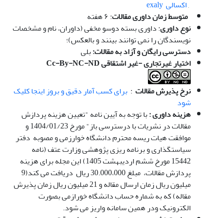
,
اکسالی exaly
متوسط زمان داوری مقالات
: ۶ هفته
نوع داوری
: داوری بسته دوسو مخفی (داوران، نام و مشخصات
نویسندگان را نمی توانند بینند و بالعکس)؛
دسترسی رایگان و آزاد به مقالات:
بلی
اختیار غیرتجاری -غیر اشتقاقی
Cc-By-NC-ND
نرخ پذیرش مقالات
:
برای کسب آمار دقیق و بروز اینجا کلیک
شود
هزینه داوری :
با توجه به آیین نامه "تعیین هزینه پردازش
مقالات در نشریات با درسترسی باز" مورخ 1404/01/23 و
موافقت هیات ریسه محترم دانشگاه خوارزمی و مصوبه دفتر
سیاستگذاری و برنامه ریزی پژوهشی وزارت عتف (نامه
15442 مورخ ششم اردیبهشت 1405) این مجله برای هزینه
پردازش مقالات، مبلغ 30.000،000 ریال دریافت می کند(9
میلیون ریال زمان ارسال مقاله و 21 میلیون ریال زمان پذیرش
مقاله) که به شماره حساب دانشگاه خورازمی بصورت
الکترونیک ودر همین سامانه واریز می شود.