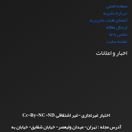
صفحه اصلی
درباره نشریه
اعضای هیات تحریریه
ارسال مقاله
تماس با ما
نقشه سایت
اخبار و اعلانات
اختیار غیرتجاری -غیر اشتقاقی
Cc-By-NC-ND
آدرس مجله : تهران- میدان ولیعصر- خیابان شقایق- خیابان به