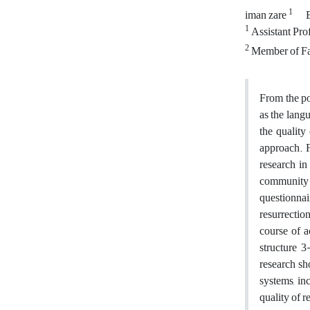
1
iman zare
1
Assistant Pro
2
Member of Fac
From the poi
as the langu
the quality
approach. F
research in
community a
questionnai
resurrection
course of a
structure 3
research sh
systems, in
quality of r