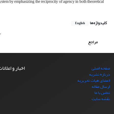
system by emphasizing the reciprocity of agency in both theoretical
کلیدواژه‌ها
English
y
مراجع
اخبار و اعلانا
صفحه اصلی
درباره نشریه
اعضای هیات تحریریه
ارسال مقاله
تماس با ما
نقشه سایت