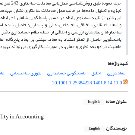
حجم نمونه طبق روش‌شناسی مدل‌یابی معادلات ساختاری
243 نفر تعیین شده است. ابزار جمع‌آورده داده‌ها، پرسشنامه استخراجی از تحقیقات پیشین است
تجزیه و تحلیل داده‌ها در قالب مدل معادلات ساختاری نشان می‌دهد
و ابعاد اعتقادی، اخلاقی، اجتماعی، مالی و پایداری؛ حاصل شده 
ساختارها و نظام‌های ارزشی و اخلاقی از جمله نظام حسابداری تاثی
پاسخگویی حاصل از تفکر اعتقاد به معاد، مبتنی بر ابعاد پنج‌گانه اع
عاملیت در دو بعد نظری و عملی، در صورت بکارگیری می تواند بهبود
کلیدواژه‌ها
معادباوری
اخلاق
پاسخگویی حسابداری
تئوری ساخت‌یابی
عام
20.1001.1.25384228.1401.8.14.11.0
عنوان مقاله
English
ility in Accounting
نویسندگان
English