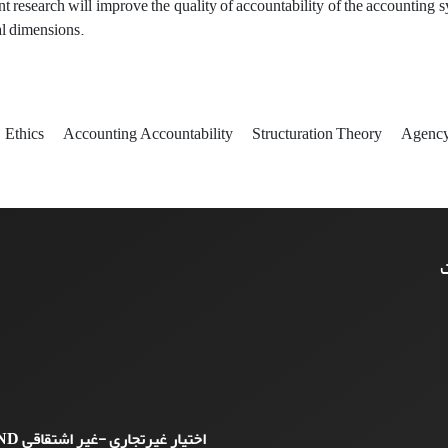
ent research will improve the quality of accountability of the accounting 
al dimensions.
Ethics
Accounting Accountability
Structuration Theory
Agenc
ت
اختیار غیرتجاری -غیر اشتقاقی
ND