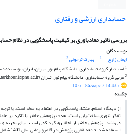
English
حسابداری ارزشی و رفتاری
بررسی تاثیر معادباوری بر کیفیت پاسخگویی در نظام حساب
نویسندگان
2
1
ایمان زارع
بهارک ترخونی
1
استادیار گروه حسابداری، دانشگاه پیام نور، تهران، ایران، نویسنده م
2
مربی گروه حسابداری، دانشگاه پیام نور، تهران (b.tarkhouni@pnu.ac.ir)
10.61186/aapc.7.14.435
چکیده
از دیدگاه اسلام، منشاء پاسخگویی در اعتقاد به معاد است. با توجه 
تفکر تئوری ساخت‌یابی است، هدف پژوهش حاضر با تاکید بر عاملی
می‌باشد. پژوهش حاضر از لحاظ رویکرد کمی
است. برای تجزیه و 
استفاده شد. جامعه آماری پژوهش در قلمرو زمانی سال 1401
شامل 