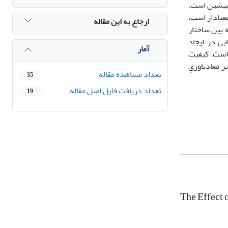
.
عنادار است،
ارجاع به این مقاله
 شامل 1- رابطه بین معادباوری و عاملیت، 2- رابطه دوسویه بین عاملیت و ساختار و 3- رابطه بین ساختار
بی در ایجاد
آمار
 است. کیفیت
ر معادباوریِ
تعداد مشاهده مقاله
35
تعداد دریافت فایل اصل مقاله
19
The Effect 