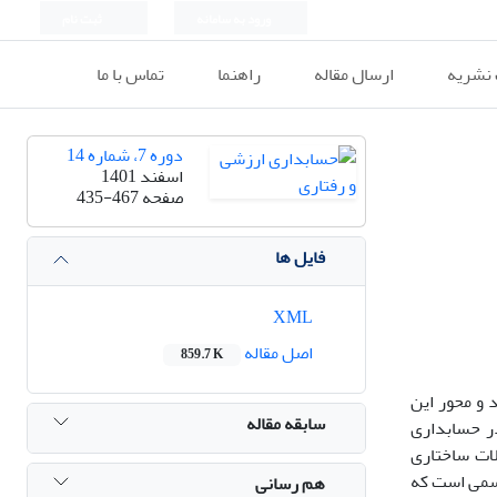
ورود به سامانه
ثبت نام
 نشریه
ارسال مقاله
راهنما
تماس با ما
دوره 7، شماره 14
اسفند 1401
صفحه
435-467
فایل ها
XML
اصل مقاله
859.7 K
د و محور این
سابقه مقاله
در حسابداری
ات ساختاری
سمی
است که
هم رسانی