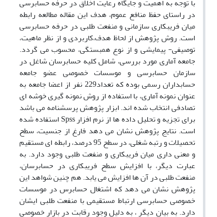
با توجه به اهمیت و جایگاه رعایت اخلاق در حرفه حسابرسی
در راستای حفظ منافع عموم، هدف این مقاله مطالعه رابطه
میان فریبکاری سازمانی و منفعت طلبی در حرفه حسابرسی
است.
روش پژوهش از لحاظ هدف،کاربردی و از نظر ماهیت،
توصیفی- پیمایشی و از نوع همبستگی، محسوب می گردد.
جامعه آماری مورد بررسی، شامل کلیه حسابرسان شاغل در
سازمان حسابرسی و موسسات خصوصی عضو جامعه
حسابداران رسمی بوده که تعداد229 نفر از اعضا جامعه به
عنوان نمونه آماری، با استفاده از روش نمونه گیری خوشه ای
تصادفی انتخاب شده اند. ابزار پژوهش پرسشنامه می باشد
برای تجزیه و تحلیل داده ها از نرم افزار
Spss
استفاده شده
است. نتایج پژوهش نشان می دهد
فارغ از جنسیت، سطح
تحصیلات و رتبه شغلی، در سطح 95 درصد، رابطه ای مستقیم
و معنی داری میان فریبکاری و منفعت طلبی وجود دارد. به
عبارت دیگر، با افزایش سطح فریبکاری در حسابرسان،
منفعت طلبی در آن ها افزایش می یابد. هم چنین شواهد این
پژوهش نشان می دهد که اشتغال حسابرس در موسسات
خصوصی حسابرسی ارتباط مستقیمی با منفعت طلبی ایشان
دارد. به بیان دیگر ، به دلیل وجود رقابت در بازار خصوصی