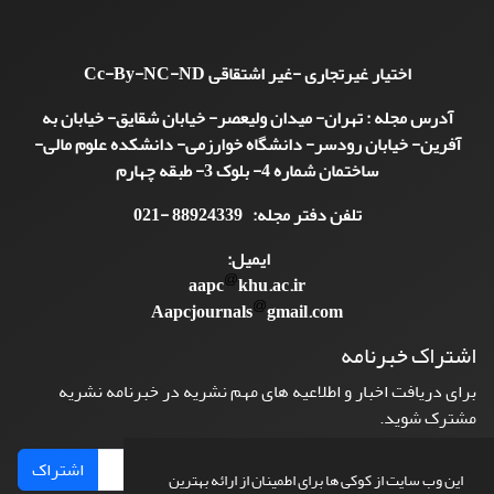
اختیار غیرتجاری -غیر اشتقاقی
Cc-By-NC-ND
آدرس مجله : تهران- میدان ولیعصر- خیابان شقایق- خیابان به
آفرین- خیابان رودسر- دانشگاه خوارزمی- دانشکده علوم مالی-
ساختمان شماره 4- بلوک 3- طبقه چهارم
تلفن دفتر مجله: 88924339 -021
ایمیل:
aapc
khu.ac.ir
Aapcjournals
gmail.com
اشتراک خبرنامه
برای دریافت اخبار و اطلاعیه های مهم نشریه در خبرنامه نشریه
مشترک شوید.
اشتراک
این وب سایت از کوکی ها برای اطمینان از ارائه بهترین