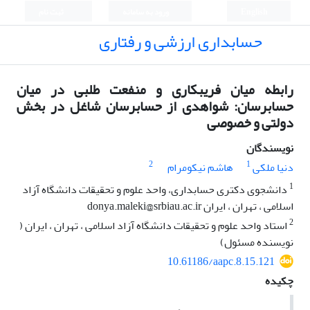
English
ورود به سامانه
ثبت نام
حسابداری ارزشی و رفتاری
رابطه میان فریبکاری و منفعت طلبی در میان
حسابرسان: شواهدی از حسابرسان شاغل در بخش
دولتی و خصوصی
نویسندگان
2
1
دنیا ملکی
هاشم نیکومرام
1
دانشجوی دکتری حسابداری، واحد علوم و تحقیقات دانشگاه آزاد
اسلامی ، تهران ، ایران donya.maleki@srbiau.ac.ir
2
استاد واحد علوم و تحقیقات دانشگاه آزاد اسلامی ، تهران ، ایران (
نویسنده مسئول)
10.61186/aapc.8.15.121
چکیده