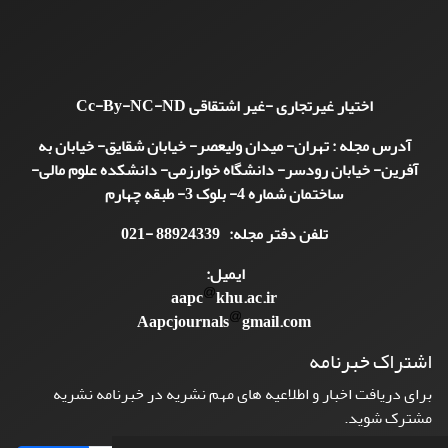
اختیار غیرتجاری -غیر اشتقاقی
Cc-By-NC-ND
آدرس مجله : تهران- میدان ولیعصر- خیابان شقایق- خیابان به
آفرین- خیابان رودسر- دانشگاه خوارزمی- دانشکده علوم مالی-
ساختمان شماره 4- بلوک 3- طبقه چهارم
تلفن دفتر مجله: 88924339 -021
ایمیل:
aapc
khu.ac.ir
Aapcjournals
gmail.com
اشتراک خبرنامه
برای دریافت اخبار و اطلاعیه های مهم نشریه در خبرنامه نشریه
مشترک شوید.