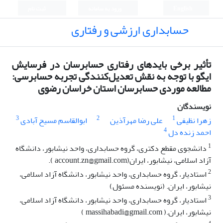
English
ورود به سامانه
ثبت نام
حسابداری ارزشی و رفتاری
تأثیر برخی بایدهای رفتاری حسابرسان در فرسایش
ایگو با توجه به نقش تعدیل‌کنندگی تجربه حسابرسی:
مطالعه موردی حسابرسان استان خراسان رضوی
نویسندگان
3
2
1
زهرا نظیفی
علی رضا مهرآذین
ابوالقاسم مسیح آبادی
4
احمد زنده دل
1
دانشجوی مقطع دکتری، گروه حسابداری، واحد نیشابور، دانشگاه
آزاد اسلامی، نیشابور، ایران(account.zn@gmail.com ).
2
استادیار، گروه حسابداری، واحد نیشابور، دانشگاه آزاد اسلامی،
نیشابور، ایران. (نویسنده مسئول)
3
استادیار، گروه حسابداری، واحد نیشابور، دانشگاه آزاد اسلامی،
نیشابور، ایران.( massihabadi@gmail.com )