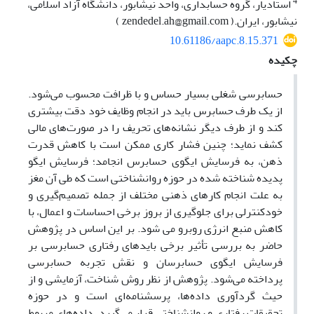
4
استادیار، گروه حسابداری، واحد نیشابور، دانشگاه آزاد اسلامی،
نیشابور، ایران.( zendedel.ah@gmail.com )
10.61186/aapc.8.15.371
چکیده
حسابرسی شغلی بسیار حساس و با ظرافت محسوب می‌شود.
از یک طرف حسابرس باید در انجام وظایف خود دقت بیشتری
کند و از طرف دیگر نشانه‌های تحریف را در صورت‌های مالی
کشف نماید؛ چنین فشار کاری ممکن است با کاهش قدرت
ذهن، به فرسایش ایگوی حسابرس انجامد؛ فرسایش ایگو
پدیده شناخته شده در حوزه روانشناختی است که طی آن مغز
به علت انجام کارهای ذهنی مختلف از جمله تصمیم‌گیری و
خود‌کنترلی برای جلوگیری از بروز برخی احساسات و اعمال، با
کاهش منبع انرژی روبرو می شود. بر این اساس در پژوهش
حاضر به بررسی تأثیر برخی باید‌های رفتاری حسابرسی بر
فرسایش ایگوی حسابرسان و نقش تجربه حسابرسی
پرداخته می‌شود. پژوهش از نظر روش شناخت، آزمایشی و از
حیث گردآوری داده‌ها، پرسشنامه‌ای است و در حوزه
تحقیقات رفتاری و روانشناختی قرار می‌گیرد. داده‌های مربوط