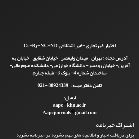
اختیار غیرتجاری -غیر اشتقاقی
Cc-By-NC-ND
آدرس مجله : تهران- میدان ولیعصر- خیابان شقایق- خیابان به
آفرین- خیابان رودسر- دانشگاه خوارزمی- دانشکده علوم مالی-
ساختمان شماره 4- بلوک 3- طبقه چهارم
تلفن دفتر مجله: 88924339 -021
ایمیل:
aapc
khu.ac.ir
Aapcjournals
gmail.com
اشتراک خبرنامه
برای دریافت اخبار و اطلاعیه های مهم نشریه در خبرنامه نشریه