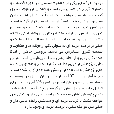
تردید حرفه ای یکی از مفاهیم اساسی در حوزه قضاوت و
تصمیم گیری در حسابرسی است و فقدان آن موجب تنزل
کیفیت حسابرسی خواهد شد. اخیراً به دلیل اهمیت این
مفهوم، مورد توجه پژوهشگران حسابرسی قرار گرفته ­است.
پژوهش های تجربی نشان داده ­اند که قضاوت و تصمیم
گیری حسابرس می­ تواند منشاء رفتاری و روانشناختی داشته
باشد. از این رو، هدف این مقاله مطالعه اثر عواطف مثبت و
منفی بر تردید حرفه ای به عنوان یکی از مولفه های قضاوت و
تصمیم گیری حسابرس می باشد. پژوهش حاضر از لحاظ
هدف کاربردی و از لحاظ روش شناخت پیمایشی است. مبانی
نظری پژوهش از طریق مطالعات کتابخانه ای و هم چنین داده
های پژوهش با استفاده از پرسش نامه جمع آوری شده است.
نمونه آماری شامل 107 نفر از حسابرسان شاغل در موسسات
حسابرسی بوده و زمان انجام پژوهش 1396می­ باشد. برای
تحلیل داده ­های پژوهش از رگرسیون چندگانه استفاده شد.
نتایج پژوهش نشان می­دهد که رابطه معنی­ دار و مثبتی بین
عواطف مثبت با تردیدحرفه ای و همچنین رابطه معنی­ دار و
منفی بین عواطف منفی با تردید حرفه ای وجود دارد.