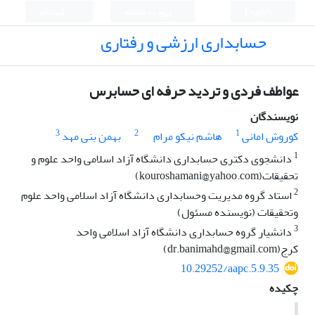
English
ورود به سامانه
ثبت نام
حسابداری ارزشی و رفتاری
عواطف فردی و تردید حرفه ای حسابرس
نویسندگان
3
2
1
کوروش امانی
هاشم نیکو مرام
بهمن بنی مهد
1
دانشجوی دکتری حسابداری دانشگاه آزاد اسلامی واحد علوم و
تحقیقات(kouroshamani@yahoo.com)
2
استاد گروه مدیریت وحسابداری دانشگاه آزاد اسلامی واحد علوم
وتحقیقات (نویسنده مسئول)
3
دانشیار گروه حسابداری دانشگاه آزاد اسلامی واحد
کرج(dr.banimahd@gmail.com)
10.29252/aapc.5.9.35
چکیده