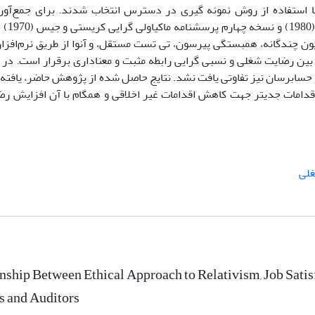
بود. اعضای نمونه با استفاده از روش نمونه گیری در دسترس انتخاب شدند. برای جمع‌آو
پرسشنامه رضایت ش
ون چندگانه، همبستگی پیرسون، تی تست مستقل، و آنوا از طریق نرم‌افزا
 و بین رضایت شغلی و نسبی گرایی رابطه مثبت و معناداری برقرار است. د
 حسابرسان نیز تفاوتی یافت نشد. نتایج حاصل شده از پژوهش حاضر، یافته 
اقدامات جدی­تر جهت کاهش اقدامات غیر اخلاقی و همگام با آن افزایش ر
لی
nship Between Ethical Approach to Relativism, Job Sati
s and Auditors