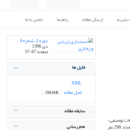
ورود به سامانه
ثبت نام
 نشریه
ارسال مقاله
راهنما
تماس با ما
دوره 2، شماره 4
دی 1396
صفحه
37-67
فایل ها
XML
اصل مقاله
254.14 K
سابقه مقاله
عات توصیفی-
هم رسانی
پیمایشی و جامعه آماری پژوهش شامل افراد شاغل در مؤسسات حسابرسی و حسابداران شرکت‌های خصوصی در سال 1395 است. حجم نمونه تعداد 298 نفر