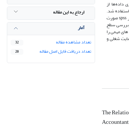
ری داده‌ها از
غلی مینه سوتا(1940)، رویکرد اخلاقی فورسیژ(1980) و نسخه چهارم پرسشنامه ماکیاولی گرایی کریستی و جیس (1970) استفاده شد.
ارجاع به این مقاله
ر
spss
صورت
ر بررسی سطح
آمار
های مهمی را
ضایت شغلی و
تعداد مشاهده مقاله
32
تعداد دریافت فایل اصل مقاله
20
The Relatio
Accountant