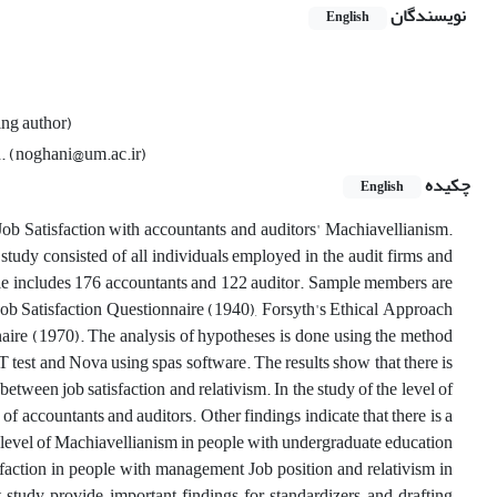
نویسندگان
English
ng author)
. (noghani@um.ac.ir)
چکیده
English
 Job Satisfaction with accountants and auditors' Machiavellianism.
 study consisted of all individuals employed in the audit firms and
ple includes 176 accountants and 122 auditor. Sample members are
Job Satisfaction Questionnaire (1940), Forsyth's Ethical Approach
aire (1970). The analysis of hypotheses is done using the method
 test and Nova using spas software. The results show that there is
etween job satisfaction and relativism. In the study of the level of
 of accountants and auditors. Other findings indicate that there is a
e level of Machiavellianism in people with undergraduate education
sfaction in people with management Job position and relativism in
t study provide important findings for standardizers and drafting