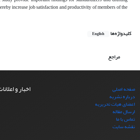
hereby increase job satisfaction and productivity of members of the
کلیدواژه‌ها
English
مراجع
اخبار و اعلانا
صفحه اصلی
درباره نشریه
اعضای هیات تحریریه
ارسال مقاله
تماس با ما
نقشه سایت