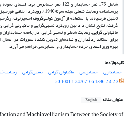
شامل 176 نفر حسابدار و 122 نفر حسابرس 
تحلیل فرضیه‌ها با استفاده از آزمون کولموگروف اسمیرنوف، رگرسی
گرفت. نتایج نشان داد بین رویکرد نسبی‌گرایی و ماکیاولی گرایی
ماکیاولی گرایی، رضایت شغلی و نسبی گرایی، در جامعه حسابداران و
برای استانداردگذاران و نهادهای تدوین کننده مقررات در اعمال 
بهره وری اعضای حرفه حسابداری و حسابرسی فراهم می آورد.
کلیدواژه‌ها
حسابداری
حسابرسی
ماکیاولی گرایی
نسبی‌گرایی
رضایت شغ
20.1001.1.24767166.1396.2.4.2.3
عنوان مقاله
English
sfaction and Machiavellianism Between the Society of