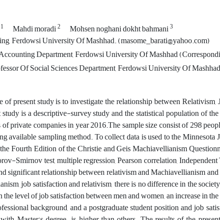
1
2
3
i
Mahdi moradi
Mohsen noghani dokht bahmani
g, Ferdowsi University Of Mashhad. (masome_barati@yahoo.com)
Accounting Department, Ferdowsi University Of Mashhad (Correspondi
fessor Of Social Sciences Department, Ferdowsi University Of Mashhad
 of present study is to investigate the relationship between Relativism,
 study is a descriptive-survey study and the statistical population of the
 of private companies in year 2016.The sample size consist of 298 peo
ing available sampling method. To collect data is used to the Minnesota 
the Fourth Edition of the Christie and Geis Machiavellianism Questionn
ov-Smirnov test, multiple regression, Pearson correlation, Independent T
nd significant relationship between relativism and Machiavellianism and b
nism, job satisfaction and relativism, there is no difference in the society
in the level of job satisfaction between men and women, an increase in th
ofessional background, and a postgraduate student position and job sati
 with Master's degree is higher than others. The results of the presen