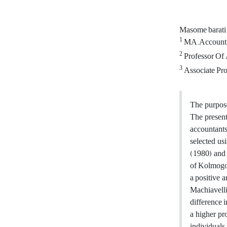
Masome barat
1
MA.Accountin
2
Professor Of 
3
Associate Pro
The purpose
The present
accountants
selected us
(1980) and 
of Kolmogor
a positive a
Machiavellia
difference 
a higher pr
individuals