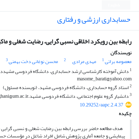
English
حسابداری ارزشی و رفتاری
رابطه بین رویکرد اخلاقی نسبی گرایی، رضایت شغلی و ماک
نویسندگان
3
2
1
معصومه براتی
مهدی مرادی
محسن نوغانی دخت بهمنی
1
دانش آموخته کارشناسی ارشد حسابداری، دانشگاه فردوسی مشهددا
masome_barati@yahoo.com
2
استاد گروه حسابداری، دانشگاه فردوسی مشهد، (نویسنده مسئول)
3
دانشیار گروه علوم اجتماعی، دانشگاه فردوسی مشهد،noghani@um.ac.ir
10.29252/aapc.2.4.37
چکیده
هدف مطالعه حاضر بررسی رابطه بین رضایت شغلی و نسبی گرایی با