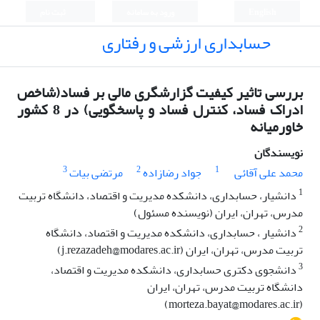
English
ورود به سامانه
ثبت نام
حسابداری ارزشی و رفتاری
بررسی تاثیر کیفیت گزارشگری مالی بر فساد(شاخص
ادراک فساد، کنترل فساد و پاسخگویی) در 8 کشور
خاورمیانه
نویسندگان
3
2
1
محمد علی آقائی
جواد رضازاده
مرتضی بیات
1
دانشیار، حسابداری، دانشکده مدیریت و اقتصاد، دانشگاه تربیت
مدرس، تهران، ایران (نویسنده مسئول)
2
دانشیار ، حسابداری، دانشکده مدیریت و اقتصاد، دانشگاه
تربیت مدرس، تهران، ایران (j.rezazadeh@modares.ac.ir)
3
دانشجوی دکتری حسابداری، دانشکده مدیریت و اقتصاد،
دانشگاه تربیت مدرس، تهران، ایران
(morteza.bayat@modares.ac.ir)