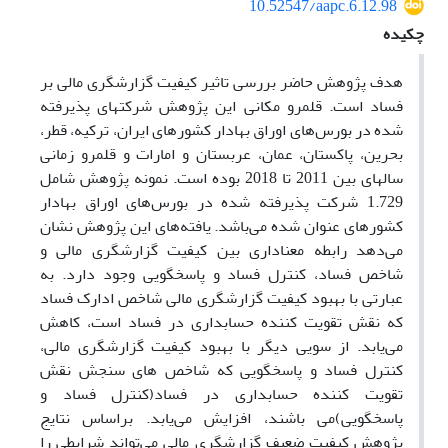
10.52547/aapc.6.12.98
چکیده
هدف پژوهش حاضر بررسی تاثیر کیفیت گزارشگری مالی بر
فساد است. قلمرو مکانی این پژوهش شرکتهای پذیرفته
شده در بورس
های اوراق بهادار کشورهای ایران، ترکیه، قطر،
بحرین، پاکستان، عمان، عربستان و امارات و قلمرو زمانی
سالهای بین 2011 تا 2018 بوده است. نمونه پژوهش شامل
1.729 شرکت پذیرفته شده در بورس
های اوراق بهادار
کشورهای عنوان شده می‌باشد. یافته‌های این پژوهش نشان
می
دهد رابطه معناداری بین کیفیت گزارشگری مالی و
شاخص فساد، کنترل فساد و پاسخگویی وجود دارد. به
عبارتی با بهبود کیفیت گزارشگری مالی شاخص ادارک فساد
که نقش تقویت کننده حسابداری در فساد است، کاهش
می
یابد. از سویی دیگر با بهبود کیفیت گزارشگری مالی،
کنترل فساد و پاسخگویی که شاخص های سنجش نقش
تقویت کننده حسابداری در فساد(کنترل فساد و
پاسخگویی)می ‌باشند، افزایش می
یابد. براساس نتایج
پژوهش کیفیت ضعیف گزارشگری مالی می‌تواند شرایطی را