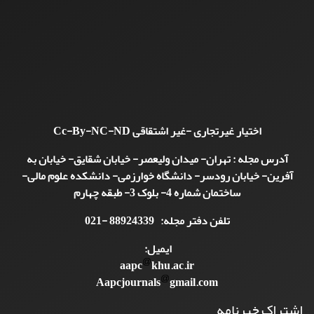
اختیار غیرتجاری -غیر اشتقاقی
Cc-By-NC-ND
آدرس مجله : تهران- میدان ولیعصر- خیابان شقایق- خیابان به
آفرین- خیابان رودسر- دانشگاه خوارزمی- دانشکده علوم مالی-
ساختمان شماره 4- بلوک 3- طبقه چهارم
تلفن دفتر مجله: 88924339 -021
ایمیل:
aapc
khu.ac.ir
Aapcjournals
gmail.com
اشتراک خبرنامه