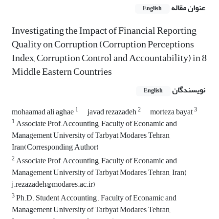
عنوان مقاله
English
Investigating the Impact of Financial Reporting
Quality on Corruption (Corruption Perceptions
Index, Corruption Control and Accountability) in 8
Middle Eastern Countries
نویسندگان
English
1
2
3
mohaamad ali aghae
javad rezazadeh
morteza bayat
1
Associate Prof.Accounting, Faculty of Econamic and
Management University of Tarbyat Modares Tehran,
Iran(Corresponding Author)
2
Associate Prof.Accounting, Faculty of Econamic and
Management University of Tarbyat Modares Tehran, Iran(
j.rezazadeh@modares.ac.ir)
3
Ph.D. Student Accounting , Faculty of Econamic and
Management University of Tarbyat Modares Tehran,