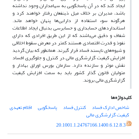
ایجاد کند که در آن پاسخگویی به سهامداران وجود نداشته
باشد، مدیران بر خلاف میل ذینفعان رفتار خواهند کرد و
هرگونه سوء استفاده از دارایی‌ها پنهان خواهد ماند.
استانداردهای حسابداری و حسابرسی بدنبال ایجاد اطلاعات
شفاف و دقیق می‌باشند که از این طریق افرادی که دارای
نفوذ و قدرت اقتصادی هستند کمتر در معرض سقوط اخلاقی
و شیوه‌های ناپسند فساد قرار گیرند. همانطور که بیان گردید
افزایش کیفیت گزارشگری مالی در کنترل و جلوگیری افساد
نقش موثر و سازنده دارد. سازمان بورس اوراق بهادار و
متولیان قانون گذار کشور باید به سمت افزایش کیفیت
گزارشگری مالی بروند.
کلیدواژه‌ها
شاخص ادارک فساد
کنترل فساد
پاسخگویی
اقلام تعهدی
کیفیت گزارشگری مالی
20.1001.1.24767166.1400.6.12.8.3