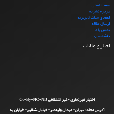
صفحه اصلی
درباره نشریه
اعضای هیات تحریریه
ارسال مقاله
تماس با ما
نقشه سایت
اخبار و اعلانات
اختیار غیرتجاری -غیر اشتقاقی
Cc-By-NC-ND
آدرس مجله : تهران- میدان ولیعصر- خیابان شقایق- خیابان به