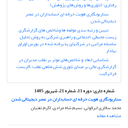
رفتاری: (تئوری‌ها و روش‌های پژوهش)
سناریونگاری هویت حرفه ای حسابداران در عصر
دیجیتالی شدن
تبیین و رتبه بندی مولفه ها وشاخص های گزارشگری
زیست محیطی، اجتماعی و راهبری شرکتی به روش تحلیل
سلسله مراتبی در شرکتهای پذیرفته شده در بورس اوراق
بهادار
شناسایی ابعاد و شاخص‌های موثر بر تقلب مدیران در
گزارشگری مالی بر مبنای تئوری شش ضلعی تقلب: کاربست
فراترکیب
شماره جاری:
دوره 11، شماره 21، شهریور 1405
سناریونگاری هویت حرفه ای حسابداران در عصر دیجیتالی شدن
محمد سالاری ابرقوئی، نسیم شاه مرادی، اکرم تفتیان
مشاهده مقاله