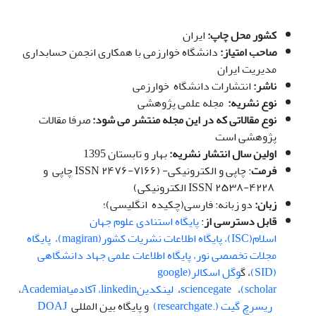
کشور محل چاپ:
ایران
صاحب امتیاز:
دانشگاه خوارزمی با همکاری انجمن حسابداری
مدیریت ایران
ناشر:
انتشارات دانشگاه خوارزمی
نوع نشریه:
مجله علمی پژوهشی
نوع مقالاتی که در این مجله منتشر می شود:
صرفا مقالات
پژوهشی است
اولین سال انتشار نشریه:
بهار و تابستان 1395
فرمت
: چاپی و الکترونیکی- (ISSN ۲۴۷۶-۷۱۶۶ چاپی و
ISSN ۲۵۳۸-۴۲۲۸ الکترونیکی)
زبان:
دو زبانه: فارسی(چکیده انگلیسی)؛
قابل دسترسی از
:
پایگاه استنادی علوم جهان
اسلام(ISC)،
پ
ایگاه اطلاعات نشریات کشور(magiran)،
پایگاه
مجلات تخصصی نور،
پایگاه اطلاعات علمی جهاد دانشگاهی
(SID)
، گ
وگل اسکالر(google
scholar)
،
sciencegate
،
لینکدینlinkedin
،
آکادمیا
Academia
،
ریسرچ گیت (.researchgate)
و پایگاه بین المللی
DOAJ