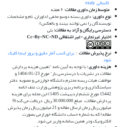
,
اکسالی exaly
متوسط زمان داوری مقالات
: ۶ هفته
نوع داوری
: داوری بسته دوسو مخفی (داوران، نام و مشخصات
نویسندگان را نمی توانند بینند و بالعکس)؛
دسترسی رایگان و آزاد به مقالات:
بلی
اختیار غیرتجاری -غیر اشتقاقی
Cc-By-NC-ND
نرخ پذیرش مقالات
:
برای کسب آمار دقیق و بروز اینجا کلیک
شود
هزینه داوری :
با توجه به آیین نامه "تعیین هزینه پردازش
مقالات در نشریات با درسترسی باز" مورخ 1404/01/23 و
موافقت هیات ریسه محترم دانشگاه خوارزمی و مصوبه دفتر
سیاستگذاری و برنامه ریزی پژوهشی وزارت عتف (نامه
15442 مورخ ششم اردیبهشت 1405) این مجله برای هزینه
پردازش مقالات، مبلغ 30.000،000 ریال دریافت می کند(9
میلیون ریال زمان ارسال مقاله و 21 میلیون ریال زمان پذیرش
مقاله) که به شماره حساب دانشگاه خورازمی بصورت
الکترونیک ودر همین سامانه واریز می شود.