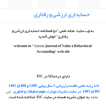
English
ورود به سامانه
ثبت نام
حسابداری ارزشی و رفتاری
به وب سایت مجله علمی "دو فصلنامه حسابداری ارزشی و
رفتاری" خوش آمدید
welcome to
"
Iranian
journal of Value & Behavioral
Accounting
" web site
دارای درجهQ1 در ISC
اخذ رتبه
علمی «الف»
درارزیابی 5 سال پیاپی
1399 و 1400و 1401 ,
1402و 1403
در سایت نشریات وزارت علوم تحقیقات و فناوری
. این
مجله
به عنوان نشریه هسته در سایت ISC شناخته شده است