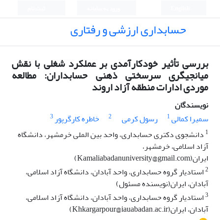
English
ورود به سامانه
ثبت نام
حسابداری ارزشی و رفتاری
بررسی تأثیر خودکارآمدی بر عملکرد شغلی با نقش
میانجیگری سرسختی ذهنی حسابداران: مطالعه
موردی ادارات منطقه آزاد اروند
نویسندگان
3
2
1
سمیرا کمالی
رسول کرمی
خاطره کارگرپور
1
دانشجوی دکتری حسابداری، واحد بین الملی خرمشهر، دانشگاه
آزاد اسلامی، خرمشهر،
ایران(Kamaliabadanuniversity@gmail.com)
2
استادیار گروه حسابداری، واحد آبادان، دانشگاه آزاد اسلامی،
آبادان، ایران(نویسنده مسئول)
3
استادیار گروه حسابداری، واحد آبادان، دانشگاه آزاد اسلامی،
آبادان، ایران(Khkargarpour@iauabadan.ac.ir)