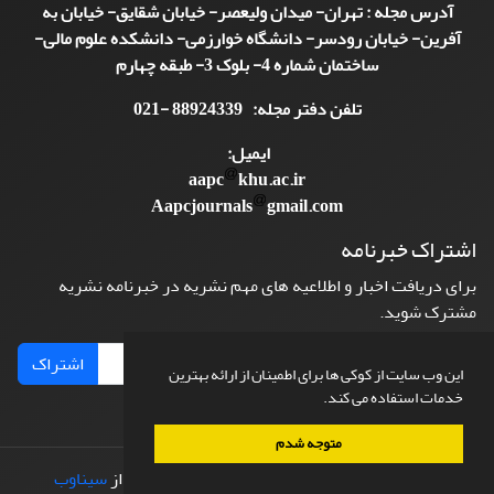
آدرس مجله : تهران- میدان ولیعصر- خیابان شقایق- خیابان به
آفرین- خیابان رودسر- دانشگاه خوارزمی- دانشکده علوم مالی-
ساختمان شماره 4- بلوک 3- طبقه چهارم
تلفن دفتر مجله: 88924339 -021
ایمیل:
aapc
khu.ac.ir
Aapcjournals
gmail.com
اشتراک خبرنامه
برای دریافت اخبار و اطلاعیه های مهم نشریه در خبرنامه نشریه
مشترک شوید.
اشتراک
این وب سایت از کوکی ها برای اطمینان از ارائه بهترین
خدمات استفاده می کند.
متوجه شدم
© سامانه مدیریت نشریات علمی.
طراحی و پیاده سازی از
سیناوب