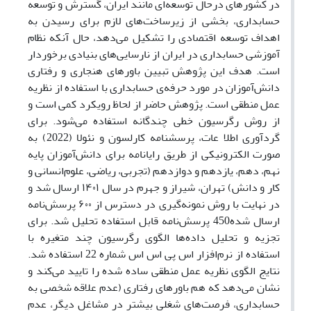
در کشورهای درحال توسعه‌ای مانند ایران، گسترش و توسعه
حسابداری،
بخشی از زیرساخت‌های لازم برای رسیدن به
اهداف توسعه اقتصادی را تشکیل می‌دهد، حال آنکه نظام
آموزشی حسابداری در ایران از نارسایی‌های بنیادی برخوردار
است.
هدف
این پژوهش تبیین باورهای هنجاری و رفتاری
دانش‌آموزان
در مورد حرفه‌ی حسابداری
با استفاده از
نظریه
عمل
منطقی
است
.
پژوهش حاضر از لحاظ رویکرد کمی است و
از روش رگرسیون خطی چندگانه استفاده می‌شود. برای
گردآوری اطلا عات، پرسشنامه‌ کارلسون و
نئولا (2022)
به
صورت الکترونیکی
از طریق رایانامه
برای دانش‌آموزان پایه
نهم، دهم، یازدهم و دوازدهم (تجربی، ریاضی، علوم‌انسانی و
کار و دانش) تهران، شیراز و جهرم
در سال ۱۴۰۱
ارسال شد و
در نهایت با روش نمونه‌گیری در دسترس از ۶۰۰ پرسش‌نامه
ارسال شده450 پرسش‌نامه قابل استفاده تحلیل شد.
برای
تجزیه و تحلیل داده‌ها
الگوی رگرسیون چند متغیره با
استفاده از نرم‌افزار اس پی اس اس شماره 22 استفاده شد.
نتایج الگوی
نظریه
عمل
منطقی
ساده شده را تایید می‌کند و
نشان می‌دهد که هم باورهای رفتاری (عدم علاقه شخصی به
حسابداری، فرصت‌های شغلی بیشتر
در مشاغل دیگر، عدم