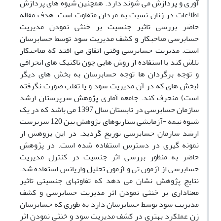
آوری و پردازش می شوند دارد. همچنین شیوه های پردازش
اطلاعات در زنان نسبت به مردان متفاوت است. هدف مقاله
حاضر بررسی تاثیر جنسیت بر خنثی نمودن مدیریت
حسابرسی صاحبکار و کشف مدیریت سود توسط حسابرسان
است. مدیریت حسابرسی وقتی اتفاق می افتد که صاحبکار
تلاش کند با استفاده از روش هایی چون تاکتیک های انحرافی
و توجه برگردان ها توجه حسابرسان به بخش های دیگر
(بخش های که در آن مدیریت سود و یا تقلب صورت نگرفته
است) منحرف کند. جامعه آماری پژوهش سرپرستان ارشد
سازمان حسابرسی در تابستان سال 1397 می باشد که در یک
شیوه نیمه -آزمایشی سناریوهای پژوهش بین 120 سرپرست
ارشد سازمان حسابرسی توزیع گردید. در این پژوهش از
نمونه گیری در دسترس استفاده شده است. در پژوهش
حاضر به منظور بررسی اثر جنسیت در کنترل مدیریت
حسابرسی از آزمون تی و آزمون تحلیل واریانس استفاده شد.
نتایج پژوهش نشان می دهد که تفاوتهای جنسیتی تاثیر
معناداری بر خنثی نمودن اثر مدیریت حسابرسی و کشف
مدیریت سود توسط حسابرسان دارد به طوری که حسابرسان
زن عملکرد بهتری در کشف مدیریت سود و خنثی نمودن اثر