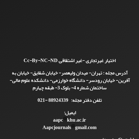
اختیار غیرتجاری -غیر اشتقاقی
Cc-By-NC-ND
آدرس مجله : تهران- میدان ولیعصر- خیابان شقایق- خیابان به
آفرین- خیابان رودسر- دانشگاه خوارزمی- دانشکده علوم مالی-
ساختمان شماره 4- بلوک 3- طبقه چهارم
تلفن دفتر مجله: 88924339 -021
ایمیل:
aapc
khu.ac.ir
Aapcjournals
gmail.com