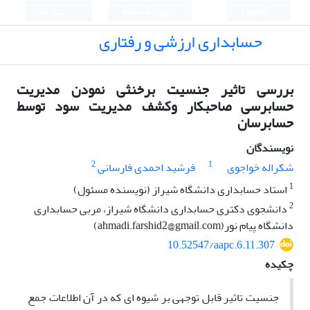
English
ورود به سامانه
ثبت نام
حسابداری ارزشی و رفتاری
بررسی تاثیر جنسیت برخنثی نمودن مدیریت
حسابرسی صاحبکار وکشف مدیریت سود توسط
حسابرسان
نویسندگان
2
1
شکراله خواجوی
فرشید احمدی فارسانی
1
استاد حسابداری دانشگاه شیراز (نویسنده مسئول)
2
دانشجوی دکتری حسابداری دانشگاه شیراز، مربی حسابداری
دانشگاه پیام نور(ahmadi.farshid2@gmail.com)
10.52547/aapc.6.11.307
چکیده
جنسیت تاثیر قابل توجهی بر شیوه ای که در آن اطلاعات جمع