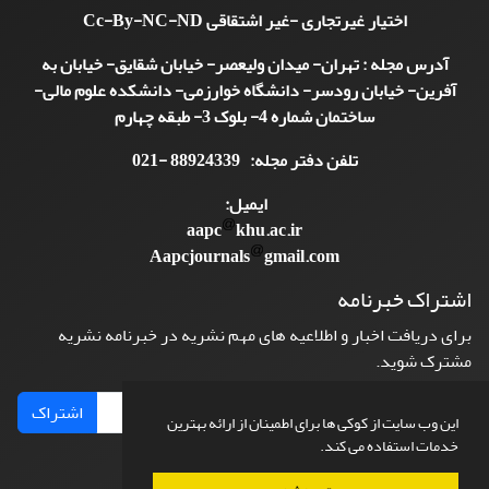
اختیار غیرتجاری -غیر اشتقاقی
Cc-By-NC-ND
آدرس مجله : تهران- میدان ولیعصر- خیابان شقایق- خیابان به
آفرین- خیابان رودسر- دانشگاه خوارزمی- دانشکده علوم مالی-
ساختمان شماره 4- بلوک 3- طبقه چهارم
تلفن دفتر مجله: 88924339 -021
ایمیل:
aapc
khu.ac.ir
Aapcjournals
gmail.com
اشتراک خبرنامه
برای دریافت اخبار و اطلاعیه های مهم نشریه در خبرنامه نشریه
مشترک شوید.
اشتراک
این وب سایت از کوکی ها برای اطمینان از ارائه بهترین
خدمات استفاده می کند.