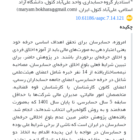
4
استادیار گروه حسابداری، واحد علی‌آباد کتول، دانشگاه آزاد
اسلامی، علی‌آباد کتول، ایران. (maryam.bokhara@gmail.com)
10.61186/aapc.7.14.121
چکیده
امروزه، حسابرسان برای تحقق اهداف اساسی حرفه خود
یعنی اعتباردهی به صورت‌های مالی باید از آموزه اخلاق فردی
و اخلاق حرفه‌ای برخوردار باشند. در پژوهش حاضر، برای
تبیین شرایط فعلی بلوغ اخلاق حرفه‌ای حسابرسان، مصاحبه
نیمه‌ساختاریافته از 14 نفر خبره شامل
اعضای هیئت‌علمی
شاغل در حرفه حسابرسی
،
اعضای جامعه حسابداران رسمی
،
اعضای کانون کارشناسان یا کارشناسان قوه قضائیه
،
متخصصان امور مالیاتی
،
مدیران مالی شرکت‌ها با حداقل
سابقه 5 سال حسابرسی، تا
پایان
سال 1401
که به‌صورت
هدفمند و به روش گلوله‌برفی انتخاب شده‌اند، انجام شد.
یافته‌های پژوهش حاضر مبین عدم بلوغ اخلاقی حرفه‌ای
حسابرسان
در ایران است
که ناشی از برخی شرایط علی بوده
و حسابرسان در مواجه با این پدیده اقدام به اتخاذ دو
راهبرد یعنی مقابله دفاعی یا مقابله ناسازگارانه می‌نمایند.