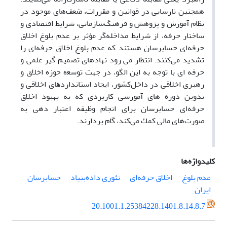
همچنین نارسایی در قوانین و مقررات، ضعف‌های موجود در
نظام آموزش و پژوهش و فرهنگ‌سازمانی، شرایط اقتصادی و
ساختار حرفه، از شرایط مداخله‌گر مؤثر بر عدم بلوغ اخلاق
حرفه‌ای حسابرسان هستند که عدم بلوغ اخلاق حرفه‌ای را
تشدید می‌کنند. انتظار می رود نهادهای تصمیم گیر علمی و
حرفه ای با توجه به این الگو، در جهت ﺗﻮﺳﻌه‌ ﺣﻮزه اخلاق و
رهبری اخلاقی در داﺧﻞﻛﺸﻮر، اﻳﺠﺎد اﺳﺘﺎﻧﺪاردﻫﺎی اخلاقی و
تدوین دوره های آموزشی کاریردی که ﺑﻪ بهبود اخلاق
حرفه‌ای حسابرسان برای انجام وظیفه اعتبار دهی به
صورت‌های مالی ﻛﻤﻚ ﻣﻲﻛﻨﺪ، گام بردارند.
کلیدواژه‌ها
عدم بلوغ
اخلاق حرفه‌ای
تئوری داده‌بنیاد
حسابرسان
ایران
20.1001.1.25384228.1401.8.14.8.7